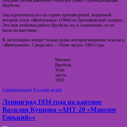
Перламутровая раковина «Морское ушко», принадлежащая
Врубелю
Она вдохновила его на серию произведений, вершиной
которой стала «Жемчужина» (1904) из Третьяковской галереи.
Это моя любимая работа Врубеля, но, к сожалению, ее не
было на выставке.
В экспозицию входят только редко воспроизводимые эскизы к
«Жемчужине». Среди них – «Тени лагун» 1903 года.
Михаил
Врубель.
Тени
лагун.
1903
к
3 комментария
/
Русский музей
записи
Выставка
Ленинград 1934 года на картине
произведений
Василия Купцова «АНТ-20 «Максим
Михаила
Врубеля
Горький»»
в
Русском