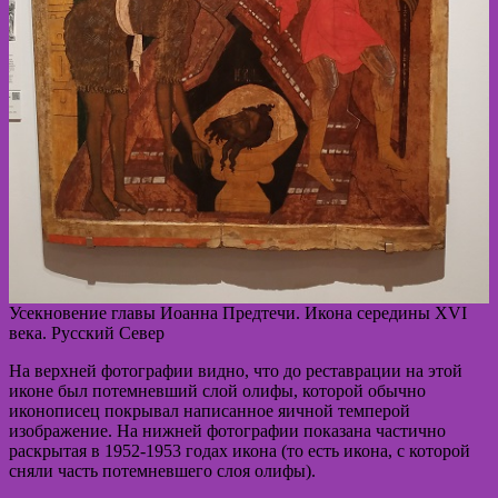
Усекновение главы Иоанна Предтечи. Икона середины XVI
века. Русский Север
На верхней фотографии видно, что до реставрации на этой
иконе был потемневший слой олифы, которой обычно
иконописец покрывал написанное яичной темперой
изображение. На нижней фотографии показана частично
раскрытая в 1952-1953 годах икона (то есть икона, с которой
сняли часть потемневшего слоя олифы).