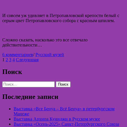
И совсем уж удивляет в Петропавловской крепости белый с
серым цвет Петропавловского собора с красным шпилем.
Сложно сказать, насколько это все отвечало
действительности…
к
6 комментариев
/
Русский музей
Пагинация
записи
1
2
3
4
Следующая
Ленинград
записей
1934
Поиск
года
на
Найти:
картине
Василия
Купцова
Последние записи
«АНТ-20
«Максим
Выставка «Все Бенуа – Всё Бенуа» в петербургском
Горький»»
Манеже
Выставка Архипа Куинджи в Русском музее
Выставка «Осень-2025» Санкт-Петербургского Союза