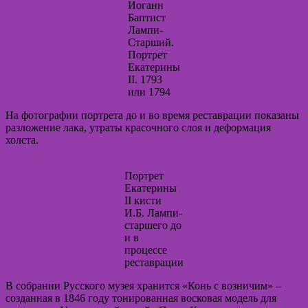
Иоганн
Баптист
Лампи-
Старший.
Портрет
Екатерины
II. 1793
или 1794
На фотографии портрета до и во время реставрации показаны
разложение лака, утраты красочного слоя и деформация
холста.
Портрет
Екатерины
II кисти
И.Б. Лампи-
старшего до
и в
процессе
реставрации
В собрании Русского музея хранится «Конь с возничим» –
созданная в 1846 году тонированная восковая модель для