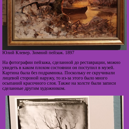
Юлий Клевер. Зимний пейзаж. 1897
На фотографии пейзажа, сделанной до реставрации, можно
увидеть в каком плохом состоянии он поступил в музей.
Картина была без подрамника. Поскольку ее скручивали
лицевой стороной наружу, то из-за этого было много
осыпаний красочного слоя. Также на холсте были записи
сделанные другим художником.