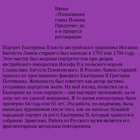
Икона
«Усекновение
главы Иоанна
Предтечи» до
и в процессе
реставрации
Портрет Екатерины II кисти австрийского художника Иоганна
Баптиста Лампи-старшего был написан в 1793 или 1794 году.
Этот мастер был модным портретистом при дворах
австрийского императора Иосифа II и польского короля
Станислава Августа Понятовского. В Россию Лампи-старший
приехал по приглашению фаворита Екатерины II Григория
Потемкина. Живописец был известен как автор льстиво-
угодливых портретов знати. На мой взгляд, польстил он и
Екатерине на этом портрете – она выглядит моложавой, на ее
лице нет ни единой морщинки. В то время императрице было
примерно 64 года или 65 лет. Эта работа, по-видимому, была
написана художником после того, как он написал большой
парадный портрет (в рост) Екатерины II, который хранится в
собрании Эрмитажа. Работа из Русского музея является его
фрагментарным авторским повторением.