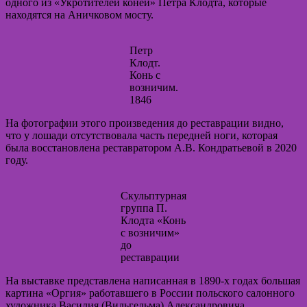
одного из «Укротителей коней» Петра Клодта, которые
находятся на Аничковом мосту.
Петр
Клодт.
Конь с
возничим.
1846
На фотографии этого произведения до реставрации видно,
что у лошади отсутствовала часть передней ноги, которая
была восстановлена реставратором А.В. Кондратьевой в 2020
году.
Скульптурная
группа П.
Клодта «Конь
с возничим»
до
реставрации
На выставке представлена написанная в 1890-х годах большая
картина «Оргия» работавшего в России польского салонного
художника Василия (Вильгельма) Александровича