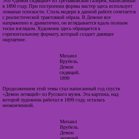
Это «Демон сидящий» из Третьяковской галереи, написанный
в 1890 году. При построении формы мастер здесь использует
ломаные плоскости. Стиль модерн в данной работе сочетается
с реалистической трактовкой образа. В Демоне все
напряженно и драматично, он вглядывается вдаль полным
тоски взглядом. Художник здесь обращается к
горизонтальному формату, который создает давящее
ощущение.
Михаил
Врубель.
Демон
сидящий.
1890
Продолжением этой темы стал написанный год спустя
«Демон летящий» из Русского музея. Эта картина, над
которой художник работал в 1899 году, осталась
неоконченной.
Михаил
Врубель.
Демон
летящий.