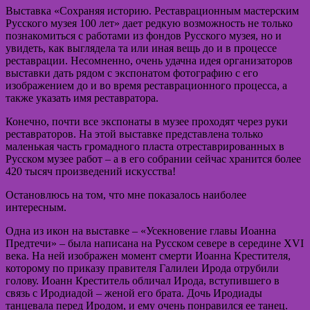
Выставка «Сохраняя историю. Реставрационным мастерским
Русского музея 100 лет» дает редкую возможность не только
познакомиться с работами из фондов Русского музея, но и
увидеть, как выглядела та или иная вещь до и в процессе
реставрации. Несомненно, очень удачна идея организаторов
выставки дать рядом с экспонатом фотографию с его
изображением до и во время реставрационного процесса, а
также указать имя реставратора.
Конечно, почти все экспонаты в музее проходят через руки
реставраторов. На этой выставке представлена только
маленькая часть громадного пласта отреставрированных в
Русском музее работ – а в его собрании сейчас хранится более
420 тысяч произведений искусства!
Остановлюсь на том, что мне показалось наиболее
интересным.
Одна из икон на выставке – «Усекновение главы Иоанна
Предтечи» – была написана на Русском севере в середине XVI
века. На ней изображен момент смерти Иоанна Крестителя,
которому по приказу правителя Галилеи Ирода отрубили
голову. Иоанн Креститель обличал Ирода, вступившего в
связь с Иродиадой – женой его брата. Дочь Иродиады
танцевала перед Иродом, и ему очень понравился ее танец.