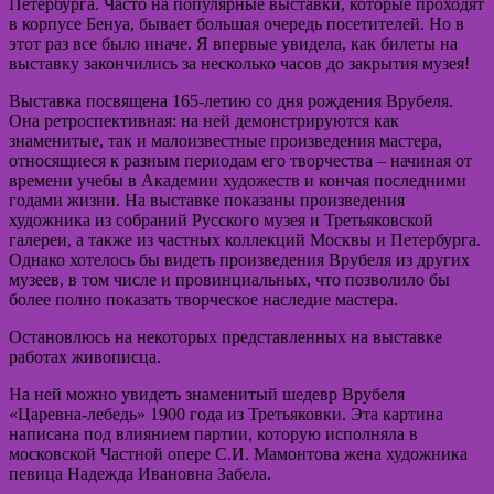
Петербурга. Часто на популярные выставки, которые проходят
в корпусе Бенуа, бывает большая очередь посетителей. Но в
этот раз все было иначе. Я впервые увидела, как билеты на
выставку закончились за несколько часов до закрытия музея!
Выставка посвящена 165-летию со дня рождения Врубеля.
Она ретроспективная: на ней демонстрируются как
знаменитые, так и малоизвестные произведения мастера,
относящиеся к разным периодам его творчества – начиная от
времени учебы в Академии художеств и кончая последними
годами жизни. На выставке показаны произведения
художника из собраний Русского музея и Третьяковской
галереи, а также из частных коллекций Москвы и Петербурга.
Однако хотелось бы видеть произведения Врубеля из других
музеев, в том числе и провинциальных, что позволило бы
более полно показать творческое наследие мастера.
Остановлюсь на некоторых представленных на выставке
работах живописца.
На ней можно увидеть знаменитый шедевр Врубеля
«Царевна-лебедь» 1900 года из Третьяковки. Эта картина
написана под влиянием партии, которую исполняла в
московской Частной опере С.И. Мамонтова жена художника
певица Надежда Ивановна Забела.