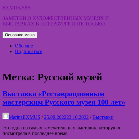
Перейти
EXMUS-SPB
к
ЗАМЕТКИ О ХУДОЖЕСТВЕННЫХ МУЗЕЯХ И
содержимому
ВЫСТАВКАХ В ПЕТЕРБУРГЕ И НЕ ТОЛЬКО
Основное меню
Обо мне
Подписаться
Метка:
Русский музей
Выставка «Реставрационным
мастерским Русского музея 100 лет»
MarinaEXMUS
/
25.08.2022
23.10.2022
/
Выставки
Это одна из самых замечательных выставок, которую я
посмотрела в последнее время.