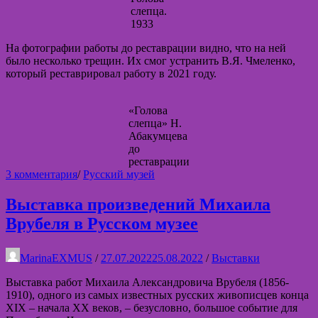
слепца.
1933
На фотографии работы до реставрации видно, что на ней
было несколько трещин. Их смог устранить В.Я. Чмеленко,
который реставрировал работу в 2021 году.
«Голова
слепца» Н.
Абакумцева
до
реставрации
к
3 комментария
/
Русский музей
записи
Выставка
Выставка произведений Михаила
«Реставрационным
Врубеля в Русском музее
мастерским
Русского
музея
MarinaEXMUS
/
27.07.2022
25.08.2022
/
Выставки
100
лет»
Выставка работ Михаила Александровича Врубеля (1856-
1910), одного из самых известных русских живописцев конца
XIX – начала XX веков, – безусловно, большое событие для