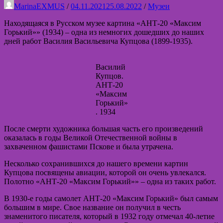
музее
MarinaEXMUS
/
04.11.2021
25.08.2022
/
Музеи
Находящаяся в Русском музее картина «АНТ-20 «Максим
Горький»» (1934) – одна из немногих дошедших до наших
дней работ Василия Васильевича Купцова (1899-1935).
Василий
Купцов.
АНТ-20
«Максим
Горький»
. 1934
После смерти художника большая часть его произведений
оказалась в годы Великой Отечественной войны в
захваченном фашистами Пскове и была утрачена.
Несколько сохранившихся до нашего времени картин
Купцова посвящены авиации, которой он очень увлекался.
Полотно «АНТ-20 «Максим Горький»» – одна из таких работ.
В 1930-е годы самолет АНТ-20 «Максим Горький» был самым
большим в мире. Свое название он получил в честь
знаменитого писателя, который в 1932 году отмечал 40-летие