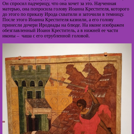
Он спросил падчерицу, что она хочет за это. Наученная
матерью, она попросила голову Иоанна Крестителя, которого
до этого по приказу Ирода схватили и заточили в темницу.
После этого Иоанна Крестителя казнили, а его голову
принесли дочери Иродиады на блюде. На иконе изображен
обезглавленный Иоанн Креститель, а в нижней ее части
иконы – чаша с его отрубленной головой.