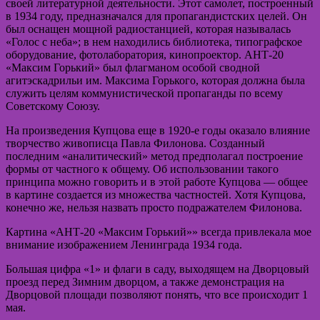
своей литературной деятельности. Этот самолет, построенный
в 1934 году, предназначался для пропагандистских целей. Он
был оснащен мощной радиостанцией, которая называлась
«Голос с неба»; в нем находились библиотека, типографское
оборудование, фотолаборатория, кинопроектор. АНТ-20
«Максим Горький» был флагманом особой сводной
агитэскадрильи им. Максима Горького, которая должна была
служить целям коммунистической пропаганды по всему
Советскому Союзу.
На произведения Купцова еще в 1920-е годы оказало влияние
творчество живописца Павла Филонова. Созданный
последним «аналитический» метод предполагал построение
формы от частного к общему. Об использовании такого
принципа можно говорить и в этой работе Купцова — общее
в картине создается из множества частностей. Хотя Купцова,
конечно же, нельзя назвать просто подражателем Филонова.
Картина «АНТ-20 «Максим Горький»» всегда привлекала мое
внимание изображением Ленинграда 1934 года.
Большая цифра «1» и флаги в саду, выходящем на Дворцовый
проезд перед Зимним дворцом, а также демонстрация на
Дворцовой площади позволяют понять, что все происходит 1
мая.