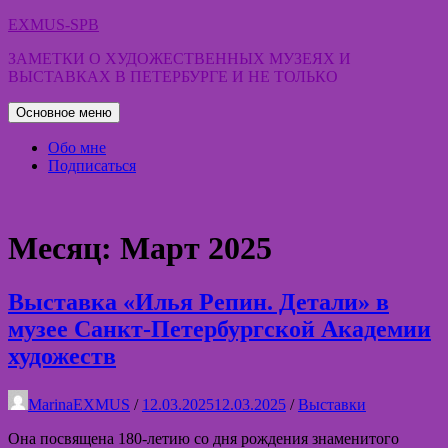
Перейти
EXMUS-SPB
к
ЗАМЕТКИ О ХУДОЖЕСТВЕННЫХ МУЗЕЯХ И
содержимому
ВЫСТАВКАХ В ПЕТЕРБУРГЕ И НЕ ТОЛЬКО
Основное меню
Обо мне
Подписаться
Месяц:
Март 2025
Выставка «Илья Репин. Детали» в
музее Санкт-Петербургской Академии
художеств
MarinaEXMUS
/
12.03.2025
12.03.2025
/
Выставки
Она посвящена 180-летию со дня рождения знаменитого