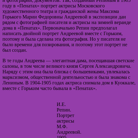
и фотографий, документов. Так, созданный Репиным в 1905
году в «Пенатах» портрет актрисы Московского
художественного театра и гражданской жены Максима
Горького Марии Федоровны Андреевой в экспозиции дан
рядом с фотографией писателя и актрисы на зимней веранде
дома в «Пенатах». Первоначально Репин предполагал
написать двойной портрет Андреевой вместе с Горьким,
поэтому и была сделана эта фотография. Но у писателя не
было времени для позирования, и поэтому этот портрет не
был создан.
В те годы Андреева — элегантная дама, посещавшая светские
салоны, в том числе великого князя Сергея Александровича.
Наряду с этим она была близка с большевиками, увлекалась
марксизмом, общественной деятельностью и была знакома с
Лениным. В 1904-1905 годах актриса снимала дом в Куоккале,
вместе с Горьким часто бывала в «Пенатах».
И.Е.
Репин.
Портрет
актрисы
М.Ф.
Андреевой.
1905