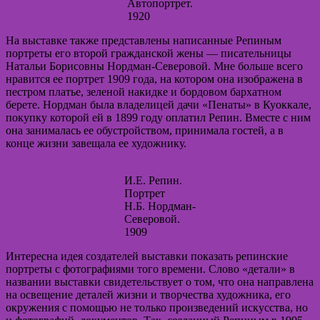
Автопортрет.
1920
На выставке также представлены написанные Репиным
портреты его второй гражданской жены — писательницы
Натальи Борисовны Нордман-Северовой. Мне больше всего
нравится ее портрет 1909 года, на котором она изображена в
пестром платье, зеленой накидке и бордовом бархатном
берете. Нордман была владелицей дачи «Пенаты» в Куоккале,
покупку которой ей в 1899 году оплатил Репин. Вместе с ним
она занималась ее обустройством, принимала гостей, а в
конце жизни завещала ее художнику.
И.Е. Репин.
Портрет
Н.Б. Нордман-
Северовой.
1909
Интересна идея создателей выставки показать репинские
портреты с фотографиями того времени. Слово «детали» в
названии выставки свидетельствует о том, что она направлена
на освещение деталей жизни и творчества художника, его
окружения с помощью не только произведений искусства, но