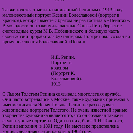
Также хочется отметить написанный Репиным в 1913 году
малоизвестный портрет Ксении Болеславовой (портрет в
красном), которая вместе с братом не раз гостила в «Пенатах».
В молодости она закончила частные Санкт-Петербургские
счетоводные курсы М.В. Побединского и большую часть
своей жизни проработала бухгалтером. Портрет был создан во
время посещения Болеславовой «Пенат».
И.Е. Репин.
Портрет в
красном
(Портрет К.
Болеславовой).
1913
С Львом Толстым Репина связывала многолетняя дружба.
Они часто встречались в Москве, также художник приезжал в
имение писателя Ясная Поляна. Репин не раз создавал
живописные портреты Толстого. Не очень известной гранью
творчества художника является то, что он создавал также и
скульптурные портреты. Один из них, бюст Л.Н. Толстого,
Репин выполнил в 1891 году. На выставке представлена
копия, сделанная с этой работы в 1962 году.