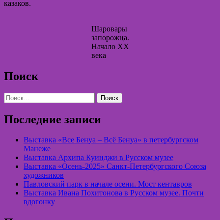
казаков.
Шаровары
запорожца.
Начало XX
века
Поиск
Найти:
Последние записи
Выставка «Все Бенуа – Всё Бенуа» в петербургском
Манеже
Выставка Архипа Куинджи в Русском музее
Выставка «Осень-2025» Санкт-Петербургского Союза
художников
Павловский парк в начале осени. Мост кентавров
Выставка Ивана Похитонова в Русском музее. Почти
вдогонку