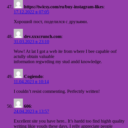
https://twicsy.com/ru/buy-instagram-likes
:
17.12.2022 в 07:05
Хороший пост, поделился с друзьями.
dev.xxxcrunch.com
:
31.03.2023 в 23:10
Wow! At lat I got a web ite from wbere I bee capable oof
actully obtain valuable
information regwrding my stud andd knowledge.
Cogiendo
:
11.04.2023 в 10:14
I couldn’t resist commenting. Perfectrly written!
606
:
24.04.2023 в 13:57
Excellent site you have here.. It’s hardd too find highh quality
writing likie youds these days. I relly appreciate people