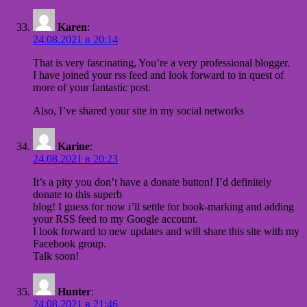
Karen
:
24.08.2021 в 20:14
That is very fascinating, You’re a very professional blogger.
I have joined your rss feed and look forward to in quest of
more of your fantastic post.
Also, I’ve shared your site in my social networks
Karine
:
24.08.2021 в 20:23
It’s a pity you don’t have a donate button! I’d definitely
donate to this superb
blog! I guess for now i’ll settle for book-marking and adding
your RSS feed to my Google account.
I look forward to new updates and will share this site with my
Facebook group.
Talk soon!
Hunter
:
24.08.2021 в 21:46