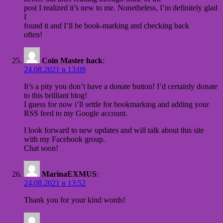
post I realized it’s new to me. Nonetheless, I’m definitely glad
I
found it and I’ll be book-marking and checking back
often!
Coin Master hack
:
24.08.2021 в 13:09
It’s a pity you don’t have a donate button! I’d certainly donate
to this brilliant blog!
I guess for now i’ll settle for bookmarking and adding your
RSS feed to my Google account.
I look forward to new updates and will talk about this site
with my Facebook group.
Chat soon!
MarinaEXMUS
:
24.08.2021 в 13:52
Thank you for your kind words!