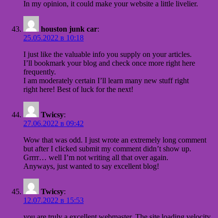
In my opinion, it could make your website a little livelier.
houston junk car
:
25.05.2022 в 10:18
I just like the valuable info you supply on your articles.
I’ll bookmark your blog and check once more right here
frequently.
I am moderately certain I’ll learn many new stuff right
right here! Best of luck for the next!
Twicsy
:
27.06.2022 в 09:42
Wow that was odd. I just wrote an extremely long comment
but after I clicked submit my comment didn’t show up.
Grrrr… well I’m not writing all that over again.
Anyways, just wanted to say excellent blog!
Twicsy
:
12.07.2022 в 15:53
you are truly a excellent webmaster. The site loading velocity