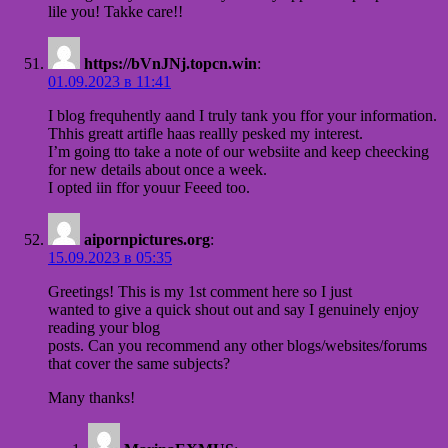
lile you! Takke care!!
https://bVnJNj.topcn.win
:
01.09.2023 в 11:41
I blog frequhently aand I truly tank you ffor your information.
Thhis greatt artifle haas reallly pesked my interest.
I’m going tto take a note of our websiite and keep cheecking
for new details about once a week.
I opted iin ffor youur Feeed too.
aipornpictures.org
:
15.09.2023 в 05:35
Greetings! This is my 1st comment here so I just
wanted to give a quick shout out and say I genuinely enjoy
reading your blog
posts. Can you recommend any other blogs/websites/forums
that cover the same subjects?
Many thanks!