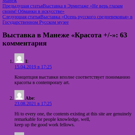
Манеж
Навигация
Предыдущая статья
Выставка в Эрмитаже «Не верь глазам
своим! Обманки в искусстве»
по
Следующая статья
Выставка «Осень русского средневековья» в
записям
Государственном Русском музее
Выставка в Манеже «Красота +/-»: 63
комментария
I
:
15.04.2019 в 17:25
Концепция выставки вполне соответствует пониманию
красоты в contemporary art.
Abe
:
23.08.2021 в 17:25
Hi to every one, the contents existing at this site are genuinely
remarkable for people knowledge, well,
keep up the good work fellows.