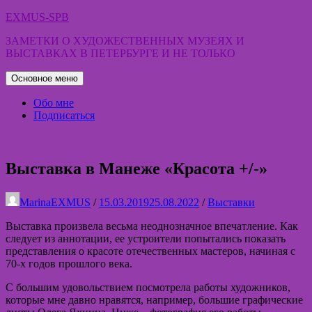
Перейти
EXMUS-SPB
к
ЗАМЕТКИ О ХУДОЖЕСТВЕННЫХ МУЗЕЯХ И
содержимому
ВЫСТАВКАХ В ПЕТЕРБУРГЕ И НЕ ТОЛЬКО
Основное меню
Обо мне
Подписаться
Выставка в Манеже «Красота +/-»
MarinaEXMUS
/
15.03.2019
25.08.2022
/
Выставки
Выставка произвела весьма неоднозначное впечатление. Как
следует из аннотации, ее устроители попытались показать
представления о красоте отечественных мастеров, начиная с
70-х годов прошлого века.
С большим удовольствием посмотрела работы художников,
которые мне давно нравятся, например, большие графические