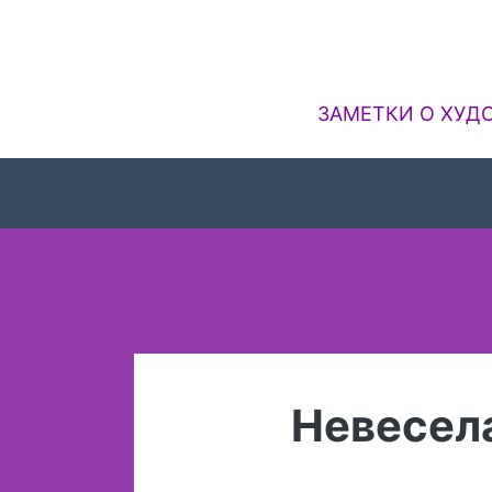
Перейти
к
содержимому
ЗАМЕТКИ О ХУДО
Невесел