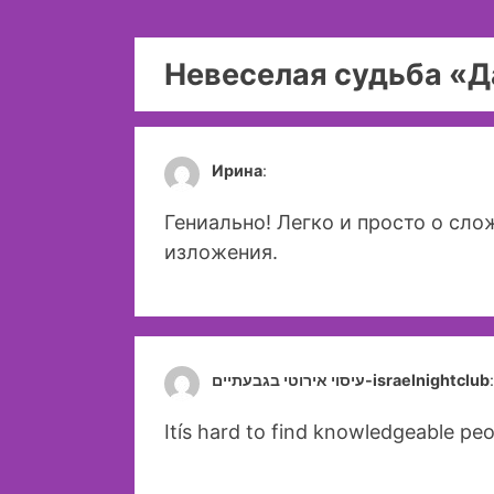
Невеселая судьба «Д
Ирина
:
Гениально! Легко и просто о сл
изложения.
עיסוי אירוטי בגבעתיים-israelnightclub
Itís hard to find knowledgeable pe