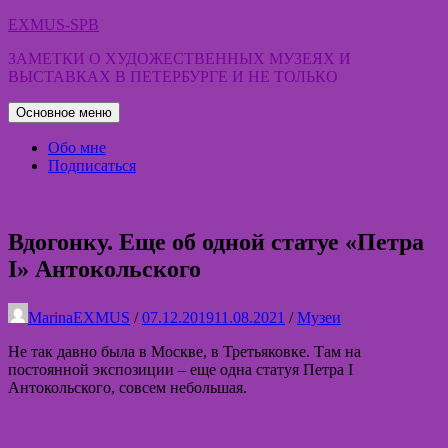
Перейти
EXMUS-SPB
к
ЗАМЕТКИ О ХУДОЖЕСТВЕННЫХ МУЗЕЯХ И
содержимому
ВЫСТАВКАХ В ПЕТЕРБУРГЕ И НЕ ТОЛЬКО
Основное меню
Обо мне
Подписаться
Вдогонку. Еще об одной статуе «Петра
I» Антокольского
MarinaEXMUS
/
07.12.2019
11.08.2021
/
Музеи
Не так давно была в Москве, в Третьяковке. Там на
постоянной экспозиции – еще одна статуя Петра I
Антокольского, совсем небольшая.