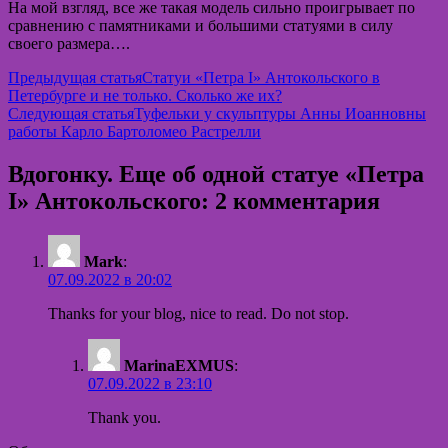
На мой взгляд, все же такая модель сильно проигрывает по
сравнению с памятниками и большими статуями в силу
своего размера….
Навигация
Предыдущая статья
Статуи «Петра I» Антокольского в
Петербурге и не только. Сколько же их?
по
Следующая статья
Туфельки у скульптуры Анны Иоанновны
записям
работы Карло Бартоломео Растрелли
Вдогонку. Еще об одной статуе «Петра
I» Антокольского: 2 комментария
Mark
:
07.09.2022 в 20:02
Thanks for your blog, nice to read. Do not stop.
MarinaEXMUS
:
07.09.2022 в 23:10
Thank you.